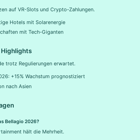
zen auf VR-Slots und Crypto-Zahlungen.
ige Hotels mit Solarenergie
schaften mit Tech-Giganten
 Highlights
e trotz Regulierungen erwartet.
2026: +15% Wachstum prognostiziert
on nach Asien
ragen
as Bellagio 2026?
tainment hält die Mehrheit.