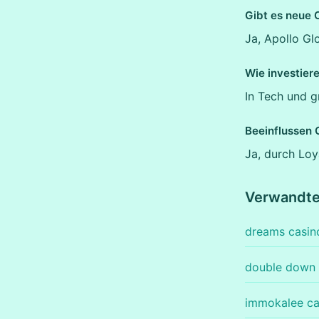
Gibt es neue 
Ja, Apollo Gl
Wie investier
In Tech und g
Beeinflussen 
Ja, durch Lo
Verwandt
dreams casin
double down c
immokalee ca