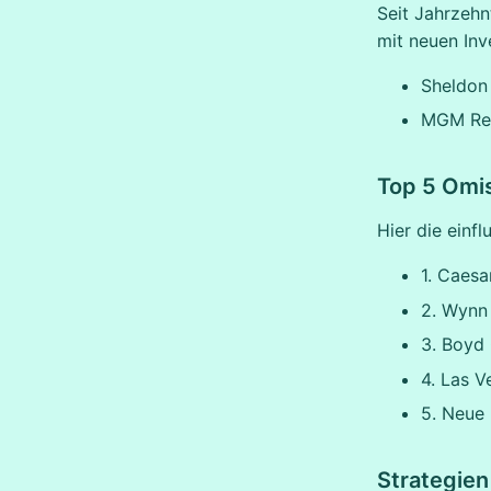
Seit Jahrzehn
mit neuen Inv
Sheldon
MGM Reso
Top 5 Omis
Hier die einf
1. Caesa
2. Wynn 
3. Boyd 
4. Las V
5. Neue 
Strategien