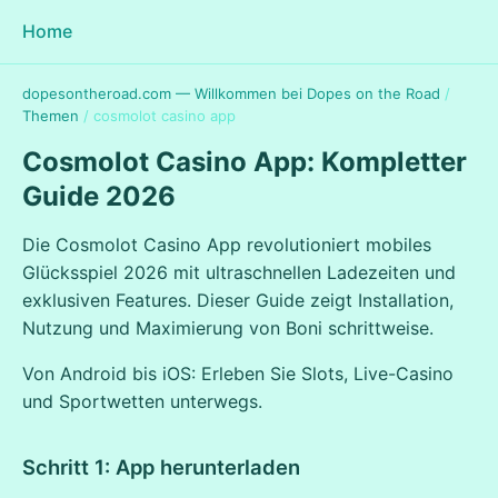
Home
dopesontheroad.com — Willkommen bei Dopes on the Road
/
Themen
/
cosmolot casino app
Cosmolot Casino App: Kompletter
Guide 2026
Die Cosmolot Casino App revolutioniert mobiles
Glücksspiel 2026 mit ultraschnellen Ladezeiten und
exklusiven Features. Dieser Guide zeigt Installation,
Nutzung und Maximierung von Boni schrittweise.
Von Android bis iOS: Erleben Sie Slots, Live-Casino
und Sportwetten unterwegs.
Schritt 1: App herunterladen