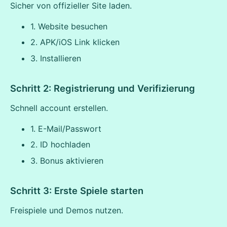
Sicher von offizieller Site laden.
1. Website besuchen
2. APK/iOS Link klicken
3. Installieren
Schritt 2: Registrierung und Verifizierung
Schnell account erstellen.
1. E-Mail/Passwort
2. ID hochladen
3. Bonus aktivieren
Schritt 3: Erste Spiele starten
Freispiele und Demos nutzen.