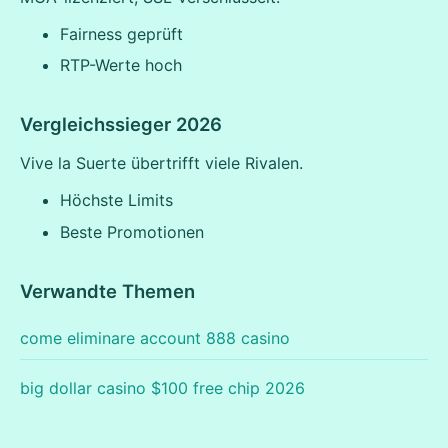
Fairness geprüft
RTP-Werte hoch
Vergleichssieger 2026
Vive la Suerte übertrifft viele Rivalen.
Höchste Limits
Beste Promotionen
Verwandte Themen
come eliminare account 888 casino
big dollar casino $100 free chip 2026