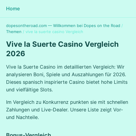
Home
dopesontheroad.com — Willkommen bei Dopes on the Road
/
Themen
/
vive la suerte casino Vergleich
Vive la Suerte Casino Vergleich
2026
Vive la Suerte Casino im detaillierten Vergleich: Wir
analysieren Boni, Spiele und Auszahlungen für 2026.
Dieses spanisch inspirierte Casino bietet hohe Limits
und vielfältige Slots.
Im Vergleich zu Konkurrenz punkten sie mit schnellen
Zahlungen und Live-Dealer. Unsere Liste zeigt Vor-
und Nachteile.
Bonus-Vergleich