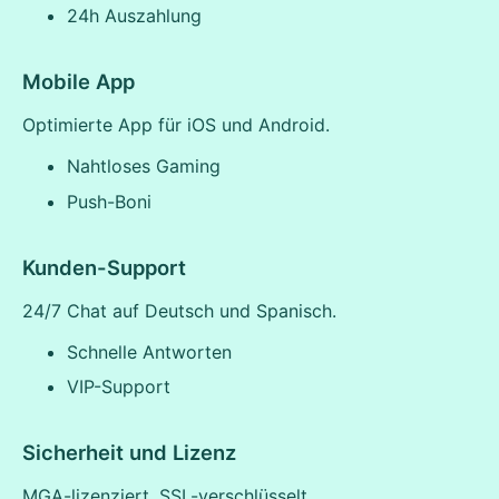
24h Auszahlung
Mobile App
Optimierte App für iOS und Android.
Nahtloses Gaming
Push-Boni
Kunden-Support
24/7 Chat auf Deutsch und Spanisch.
Schnelle Antworten
VIP-Support
Sicherheit und Lizenz
MGA-lizenziert, SSL-verschlüsselt.