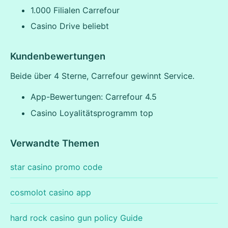
1.000 Filialen Carrefour
Casino Drive beliebt
Kundenbewertungen
Beide über 4 Sterne, Carrefour gewinnt Service.
App-Bewertungen: Carrefour 4.5
Casino Loyalitätsprogramm top
Verwandte Themen
star casino promo code
cosmolot casino app
hard rock casino gun policy Guide