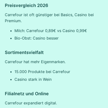
Preisvergleich 2026
Carrefour ist oft günstiger bei Basics, Casino bei
Premium.
Milch: Carrefour 0,89€ vs Casino 0,99€
Bio-Obst: Casino besser
Sortimentsvielfalt
Carrefour hat mehr Eigenmarken.
15.000 Produkte bei Carrefour
Casino stark in Wein
Filialnetz und Online
Carrefour expandiert digital.