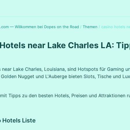
.com — Willkommen bei Dopes on the Road
/
Themen
/
casino hotels n
Hotels near Lake Charles LA: Ti
 near Lake Charles, Louisiana, sind Hotspots für Gaming u
Golden Nugget und L'Auberge bieten Slots, Tische und Lux
 mit Tipps zu den besten Hotels, Preisen und Attraktionen 
 Hotels Liste