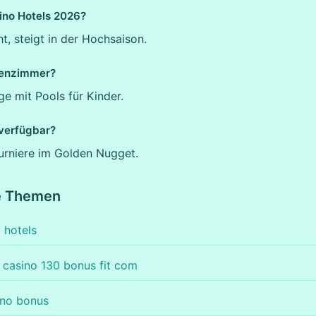
sino Hotels 2026?
, steigt in der Hochsaison.
ienzimmer?
ge mit Pools für Kinder.
verfügbar?
Turniere im Golden Nugget.
e Themen
o hotels
 casino 130 bonus fit com
ino bonus