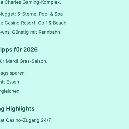
ke Charles Gaming-Komplex.
Nugget: 5-Sterne, Pool & Spa
e Casino Resort: Golf & Beach
owns: Günstig mit Rennbahn
ipps für 2026
ür Mardi Gras-Saison.
ags sparen
mit Essen
rgleichen
g Highlights
hat Casino-Zugang 24/7.