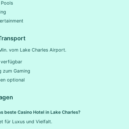
 Pools
ing
tertainment
Transport
 Min. vom Lake Charles Airport.
 verfügbar
ig zum Gaming
en optional
ragen
as beste Casino Hotel in Lake Charles?
 für Luxus und Vielfalt.