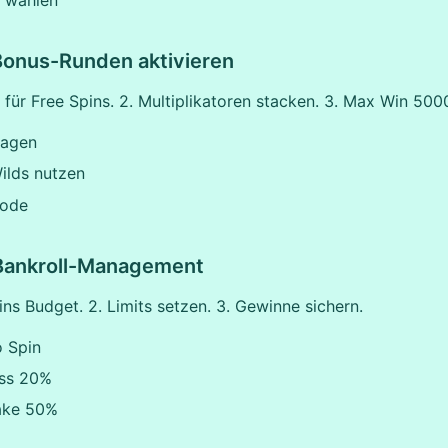
 Bonus-Runden aktivieren
s für Free Spins. 2. Multiplikatoren stacken. 3. Max Win 500
jagen
ilds nutzen
Mode
 Bankroll-Management
ins Budget. 2. Limits setzen. 3. Gewinne sichern.
o Spin
ss 20%
Take 50%