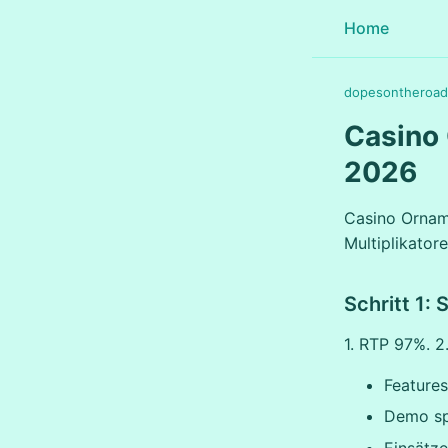
Home
dopesontheroad
Casino 
2026
Casino Orname
Multiplikator
Schritt 1: 
1. RTP 97%. 2
Features
Demo sp
Einsätz