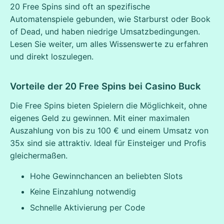
20 Free Spins sind oft an spezifische
Automatenspiele gebunden, wie Starburst oder Book
of Dead, und haben niedrige Umsatzbedingungen.
Lesen Sie weiter, um alles Wissenswerte zu erfahren
und direkt loszulegen.
Vorteile der 20 Free Spins bei Casino Buck
Die Free Spins bieten Spielern die Möglichkeit, ohne
eigenes Geld zu gewinnen. Mit einer maximalen
Auszahlung von bis zu 100 € und einem Umsatz von
35x sind sie attraktiv. Ideal für Einsteiger und Profis
gleichermaßen.
Hohe Gewinnchancen an beliebten Slots
Keine Einzahlung notwendig
Schnelle Aktivierung per Code