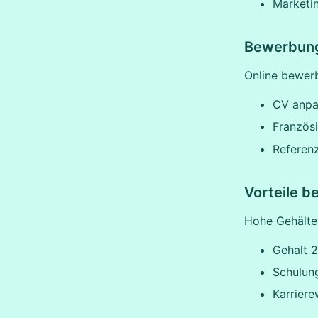
Marketi
Bewerbun
Online bewerb
CV anpa
Französ
Referen
Vorteile be
Hohe Gehälter
Gehalt 
Schulun
Karrier