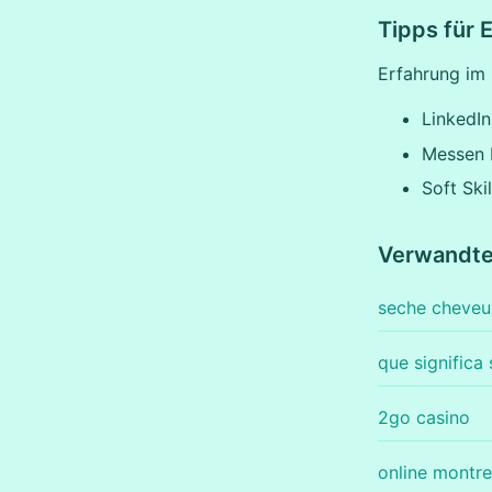
Tipps für 
Erfahrung im
LinkedIn
Messen 
Soft Ski
Verwandt
seche cheveu
que significa
2go casino
online montre