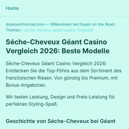
Home
dopesontheroad.com — Willkommen bei Dopes on the Road
/
Themen
/
seche cheveux geant casino Vergleich
Séche-Cheveux Géant Casino
Vergleich 2026: Beste Modelle
Séche-Cheveux Géant Casino Vergleich 2026:
Entdecken Sie die Top-Föhns aus dem Sortiment des
französischen Riesen. Von günstig bis Premium, mit
Bonus-Angeboten.
Wir testen Leistung, Design und Preis-Leistung für
perfekten Styling-Spaß.
Geschichte von Séche-Cheveux bei Géant