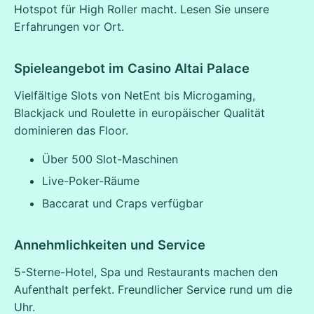
Hotspot für High Roller macht. Lesen Sie unsere
Erfahrungen vor Ort.
Spieleangebot im Casino Altai Palace
Vielfältige Slots von NetEnt bis Microgaming,
Blackjack und Roulette in europäischer Qualität
dominieren das Floor.
Über 500 Slot-Maschinen
Live-Poker-Räume
Baccarat und Craps verfügbar
Annehmlichkeiten und Service
5-Sterne-Hotel, Spa und Restaurants machen den
Aufenthalt perfekt. Freundlicher Service rund um die
Uhr.