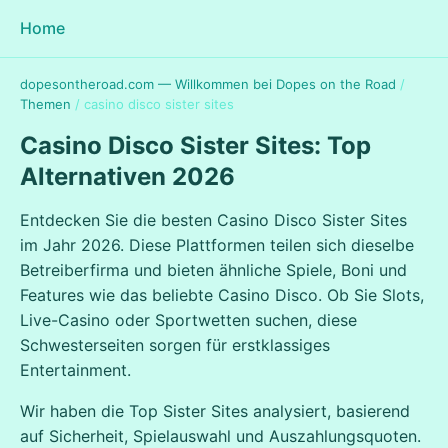
Home
dopesontheroad.com — Willkommen bei Dopes on the Road
/
Themen
/
casino disco sister sites
Casino Disco Sister Sites: Top
Alternativen 2026
Entdecken Sie die besten Casino Disco Sister Sites
im Jahr 2026. Diese Plattformen teilen sich dieselbe
Betreiberfirma und bieten ähnliche Spiele, Boni und
Features wie das beliebte Casino Disco. Ob Sie Slots,
Live-Casino oder Sportwetten suchen, diese
Schwesterseiten sorgen für erstklassiges
Entertainment.
Wir haben die Top Sister Sites analysiert, basierend
auf Sicherheit, Spielauswahl und Auszahlungsquoten.