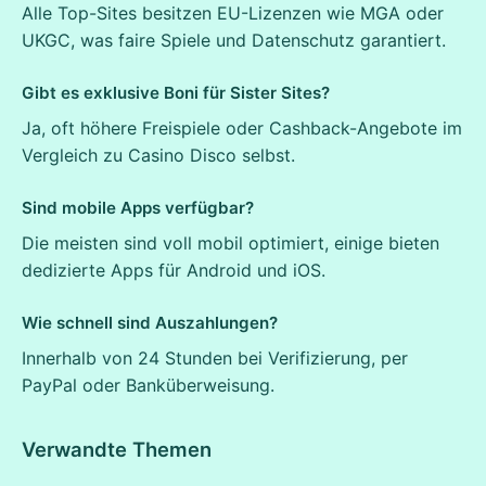
Alle Top-Sites besitzen EU-Lizenzen wie MGA oder
UKGC, was faire Spiele und Datenschutz garantiert.
Gibt es exklusive Boni für Sister Sites?
Ja, oft höhere Freispiele oder Cashback-Angebote im
Vergleich zu Casino Disco selbst.
Sind mobile Apps verfügbar?
Die meisten sind voll mobil optimiert, einige bieten
dedizierte Apps für Android und iOS.
Wie schnell sind Auszahlungen?
Innerhalb von 24 Stunden bei Verifizierung, per
PayPal oder Banküberweisung.
Verwandte Themen