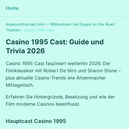
Home
dopesontheroad.com — Willkommen bei Dopes on the Road
/
Themen
/
casino 1995 cast
Casino 1995 Cast: Guide und
Trivia 2026
Casino 1995 Cast fasziniert weiterhin 2026. Der
Filmklassiker mit Robert De Niro und Sharon Stone –
plus aktuelle Casino-Trends wie Ahsenmacher
Mittagstisch.
Erfahren Sie Hintergründe, Besetzung und wie der
Film moderne Casinos beeinflusst.
Hauptcast Casino 1995