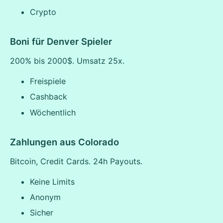
Crypto
Boni für Denver Spieler
200% bis 2000$. Umsatz 25x.
Freispiele
Cashback
Wöchentlich
Zahlungen aus Colorado
Bitcoin, Credit Cards. 24h Payouts.
Keine Limits
Anonym
Sicher