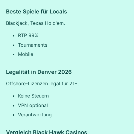
Beste Spiele für Locals
Blackjack, Texas Hold'em.
RTP 99%
Tournaments
Mobile
Legalität in Denver 2026
Offshore-Lizenzen legal für 21+.
Keine Steuern
VPN optional
Verantwortung
Vergleich Black Hawk Casinos