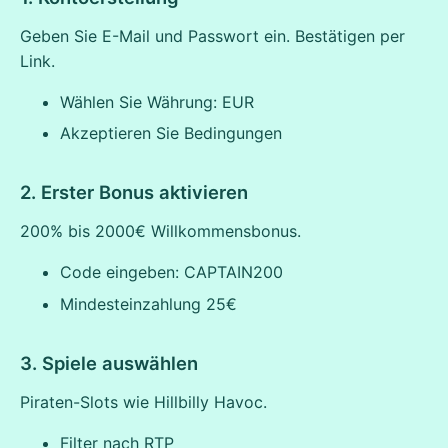
Geben Sie E-Mail und Passwort ein. Bestätigen per
Link.
Wählen Sie Währung: EUR
Akzeptieren Sie Bedingungen
2. Erster Bonus aktivieren
200% bis 2000€ Willkommensbonus.
Code eingeben: CAPTAIN200
Mindesteinzahlung 25€
3. Spiele auswählen
Piraten-Slots wie Hillbilly Havoc.
Filter nach RTP