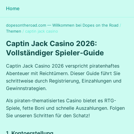
Home
dopesontheroad.com — Willkommen bei Dopes on the Road
/
Themen
/
captin jack casino
Captin Jack Casino 2026:
Vollständiger Spieler-Guide
Captin Jack Casino 2026 verspricht piratenhaftes
Abenteuer mit Reichtümern. Dieser Guide führt Sie
schrittweise durch Registrierung, Einzahlungen und
Gewinnstrategien.
Als piraten-thematisiertes Casino bietet es RTG-
Spiele, fette Boni und schnelle Auszahlungen. Folgen
Sie unseren Schritten für den Schatz!
1. Kontoerstellung