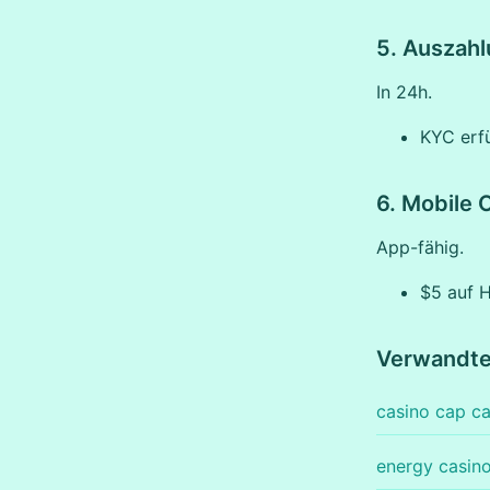
5. Auszah
In 24h.
KYC erfü
6. Mobile 
App-fähig.
$5 auf 
Verwandt
casino cap c
energy casin