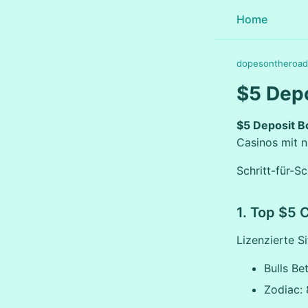
Home
dopesontheroad
$5 Dep
$5 Deposit B
Casinos mit n
Schritt-für-S
1. Top $5 
Lizenzierte Si
Bulls Be
Zodiac: 