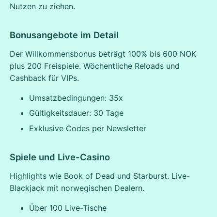
Nutzen zu ziehen.
Bonusangebote im Detail
Der Willkommensbonus beträgt 100% bis 600 NOK
plus 200 Freispiele. Wöchentliche Reloads und
Cashback für VIPs.
Umsatzbedingungen: 35x
Gültigkeitsdauer: 30 Tage
Exklusive Codes per Newsletter
Spiele und Live-Casino
Highlights wie Book of Dead und Starburst. Live-
Blackjack mit norwegischen Dealern.
Über 100 Live-Tische