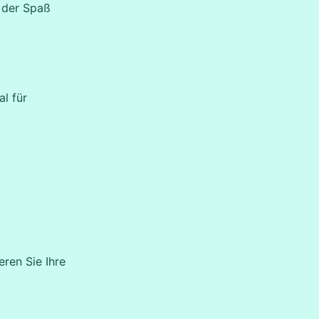
– der Spaß
al für
eren Sie Ihre