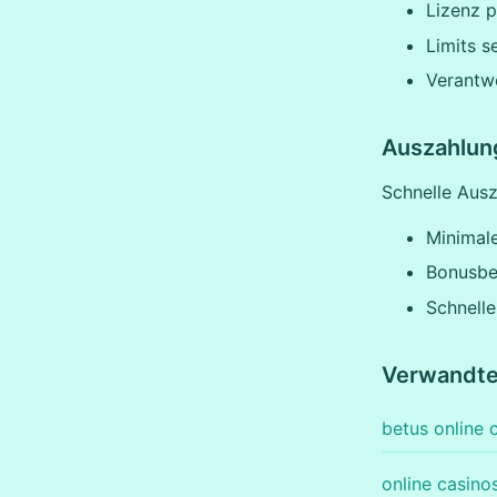
Lizenz p
Limits s
Verantwo
Auszahlun
Schnelle Ausz
Minimal
Bonusbe
Schnelle
Verwandt
betus online 
online casino