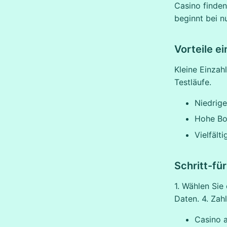
Casino finden
beginnt bei nu
Vorteile e
Kleine Einzah
Testläufe.
Niedrig
Hohe Bo
Vielfält
Schritt-fü
1. Wählen Sie 
Daten. 4. Zahl
Casino 