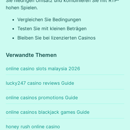
Sie niedrigen Umsatz und kombinieren Sie mit RTP-
hohen Spielen.
Vergleichen Sie Bedingungen
Testen Sie mit kleinen Beträgen
Bleiben Sie bei lizenzierten Casinos
Verwandte Themen
online casino slots malaysia 2026
lucky247 casino reviews Guide
online casinos promotions Guide
online casinos blackjack games Guide
honey rush online casino