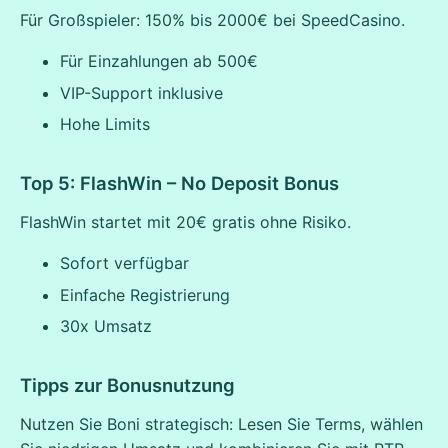
Für Großspieler: 150% bis 2000€ bei SpeedCasino.
Für Einzahlungen ab 500€
VIP-Support inklusive
Hohe Limits
Top 5: FlashWin – No Deposit Bonus
FlashWin startet mit 20€ gratis ohne Risiko.
Sofort verfügbar
Einfache Registrierung
30x Umsatz
Tipps zur Bonusnutzung
Nutzen Sie Boni strategisch: Lesen Sie Terms, wählen