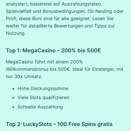
analysiert, basierend auf Auszahlungsraten,
Spielvielfalt und Bonusbedingungen. Ob Neuling oder
Profi, diese Boni sind für alle geeignet. Lesen Sie
weiter für detaillierte Bewertungen und Tipps zur
Nutzung.
Top 1: MegaCasino – 200% bis 500€
MegaCasino führt mit einem 200%
Willkommensbonus bis 500€. Ideal für Einsteiger, mit
nur 30x Umsatz.
Hohe Deckungssumme
Viele Slots qualifizieren
Schnelle Auszahlung
Top 2: LuckySlots – 100 Free Spins gratis