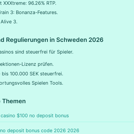
st XXXtreme: 96.26% RTP.
rain 3: Bonanza-Features.
Alive 3.
nd Regulierungen in Schweden 2026
sinos sind steuerfrei für Spieler.
ektionen-Lizenz prüfen.
bis 100.000 SEK steuerfrei.
rtungsvolles Spielen Tools.
e Themen
 casino $100 no deposit bonus
 no deposit bonus code 2026 2026