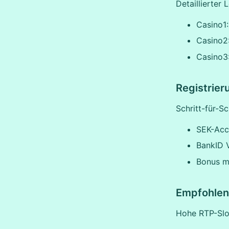
Detaillierter
Casino1
Casino2:
Casino3
Registrier
Schritt-für-S
SEK-Acco
BankID V
Bonus m
Empfohlene
Hohe RTP-Slo