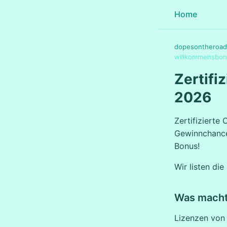
Home
dopesontheroad
willkommensbo
Zertif
2026
Zertifiziert
Gewinnchance
Bonus!
Wir listen di
Was macht 
Lizenzen von