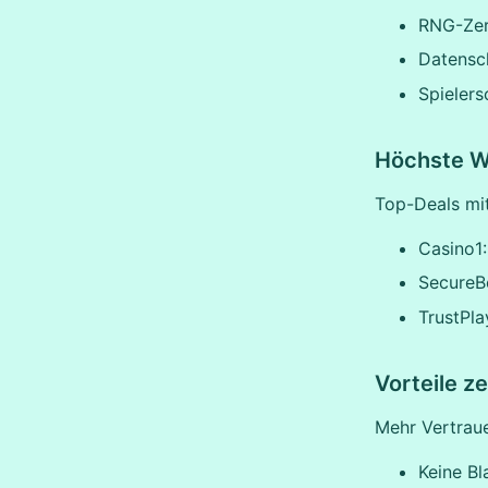
RNG-Zert
Datensc
Spieler
Höchste W
Top-Deals mi
Casino1:
SecureB
TrustPla
Vorteile ze
Mehr Vertraue
Keine Bl