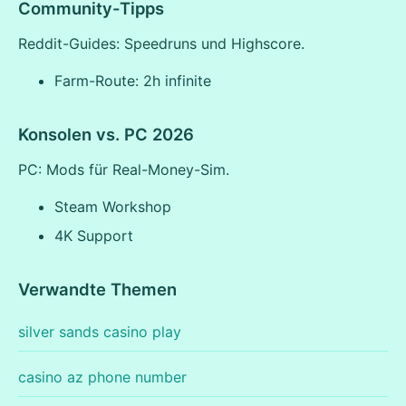
Community-Tipps
Reddit-Guides: Speedruns und Highscore.
Farm-Route: 2h infinite
Konsolen vs. PC 2026
PC: Mods für Real-Money-Sim.
Steam Workshop
4K Support
Verwandte Themen
silver sands casino play
casino az phone number