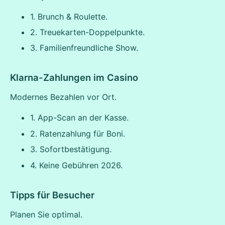
1. Brunch & Roulette.
2. Treuekarten-Doppelpunkte.
3. Familienfreundliche Show.
Klarna-Zahlungen im Casino
Modernes Bezahlen vor Ort.
1. App-Scan an der Kasse.
2. Ratenzahlung für Boni.
3. Sofortbestätigung.
4. Keine Gebühren 2026.
Tipps für Besucher
Planen Sie optimal.