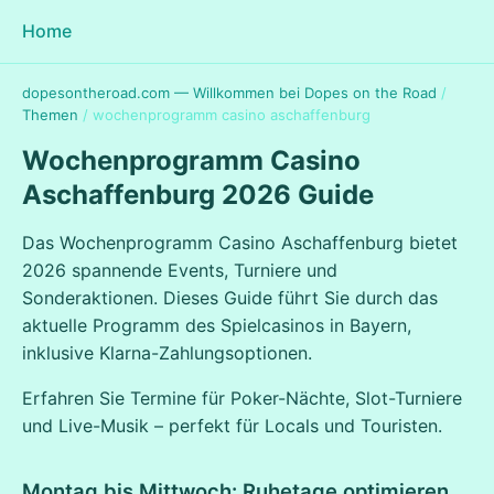
Home
dopesontheroad.com — Willkommen bei Dopes on the Road
/
Themen
/
wochenprogramm casino aschaffenburg
Wochenprogramm Casino
Aschaffenburg 2026 Guide
Das Wochenprogramm Casino Aschaffenburg bietet
2026 spannende Events, Turniere und
Sonderaktionen. Dieses Guide führt Sie durch das
aktuelle Programm des Spielcasinos in Bayern,
inklusive Klarna-Zahlungsoptionen.
Erfahren Sie Termine für Poker-Nächte, Slot-Turniere
und Live-Musik – perfekt für Locals und Touristen.
Montag bis Mittwoch: Ruhetage optimieren