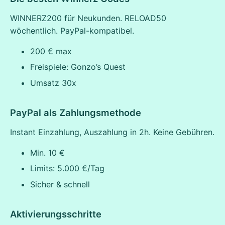
WINNERZ200 für Neukunden. RELOAD50
wöchentlich. PayPal-kompatibel.
200 € max
Freispiele: Gonzo’s Quest
Umsatz 30x
PayPal als Zahlungsmethode
Instant Einzahlung, Auszahlung in 2h. Keine Gebühren.
Min. 10 €
Limits: 5.000 €/Tag
Sicher & schnell
Aktivierungsschritte