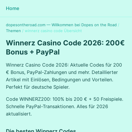
Home
dopesontheroad.com — Willkommen bei Dopes on the Road
/
Themen
/
winnerz casino code Übersicht
Winnerz Casino Code 2026: 200€
Bonus + PayPal
Winnerz Casino Code 2026: Aktuelle Codes für 200
€ Bonus, PayPal-Zahlungen und mehr. Detaillierter
Artikel mit Einlösen, Bedingungen und Vorteilen.
Perfekt für deutsche Spieler.
Code WINNERZ200: 100% bis 200 € + 50 Freispiele.
Schnelle PayPal-Transaktionen. Alles für 2026
aktualisiert.
Die besten Winnerz Codes