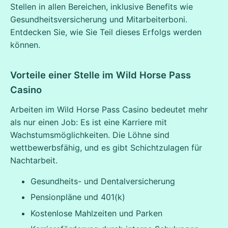
Stellen in allen Bereichen, inklusive Benefits wie
Gesundheitsversicherung und Mitarbeiterboni.
Entdecken Sie, wie Sie Teil dieses Erfolgs werden
können.
Vorteile einer Stelle im Wild Horse Pass
Casino
Arbeiten im Wild Horse Pass Casino bedeutet mehr
als nur einen Job: Es ist eine Karriere mit
Wachstumsmöglichkeiten. Die Löhne sind
wettbewerbsfähig, und es gibt Schichtzulagen für
Nachtarbeit.
Gesundheits- und Dentalversicherung
Pensionpläne und 401(k)
Kostenlose Mahlzeiten und Parken