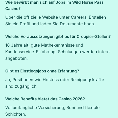
Wie bewirbt man sich auf Jobs im Wild Horse Pass
Casino?
Über die offizielle Website unter Careers. Erstellen
Sie ein Profil und laden Sie Dokumente hoch.
Welche Voraussetzungen gibt es für Croupier-Stellen?
18 Jahre alt, gute Mathekenntnisse und
Kundenservice-Erfahrung. Schulungen werden intern
angeboten.
Gibt es Einstiegsjobs ohne Erfahrung?
Ja, Positionen wie Hostess oder Reinigungskräfte
sind zugänglich.
Welche Benefits bietet das Casino 2026?
Vollumfängliche Versicherung, Boni und flexible
Schichten.