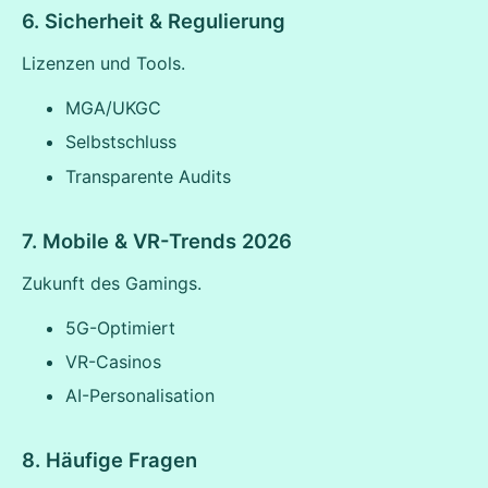
6. Sicherheit & Regulierung
Lizenzen und Tools.
MGA/UKGC
Selbstschluss
Transparente Audits
7. Mobile & VR-Trends 2026
Zukunft des Gamings.
5G-Optimiert
VR-Casinos
AI-Personalisation
8. Häufige Fragen