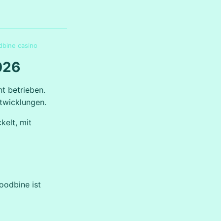
bine casino
026
t betrieben.
ntwicklungen.
kelt, mit
oodbine ist