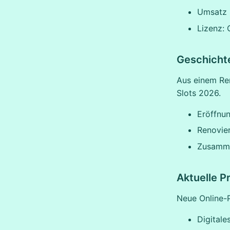
Umsatz 
Lizenz: 
Geschicht
Aus einem Re
Slots 2026.
Eröffnu
Renovie
Zusamme
Aktuelle P
Neue Online-P
Digital