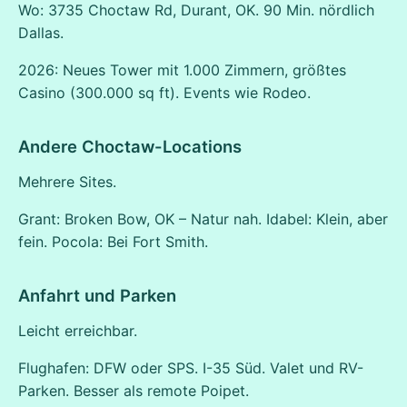
Wo: 3735 Choctaw Rd, Durant, OK. 90 Min. nördlich
Dallas.
2026: Neues Tower mit 1.000 Zimmern, größtes
Casino (300.000 sq ft). Events wie Rodeo.
Andere Choctaw-Locations
Mehrere Sites.
Grant: Broken Bow, OK – Natur nah. Idabel: Klein, aber
fein. Pocola: Bei Fort Smith.
Anfahrt und Parken
Leicht erreichbar.
Flughafen: DFW oder SPS. I-35 Süd. Valet und RV-
Parken. Besser als remote Poipet.