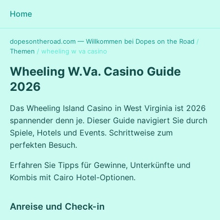
Home
dopesontheroad.com — Willkommen bei Dopes on the Road
/
Themen
/
wheeling w va casino
Wheeling W.Va. Casino Guide
2026
Das Wheeling Island Casino in West Virginia ist 2026
spannender denn je. Dieser Guide navigiert Sie durch
Spiele, Hotels und Events. Schrittweise zum
perfekten Besuch.
Erfahren Sie Tipps für Gewinne, Unterkünfte und
Kombis mit Cairo Hotel-Optionen.
Anreise und Check-in