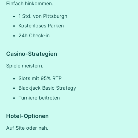
Einfach hinkommen.
1 Std. von Pittsburgh
Kostenloses Parken
24h Check-in
Casino-Strategien
Spiele meistern.
Slots mit 95% RTP
Blackjack Basic Strategy
Turniere beitreten
Hotel-Optionen
Auf Site oder nah.