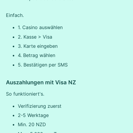
Einfach.
1. Casino auswählen
2. Kasse > Visa
3. Karte eingeben
4. Betrag wählen
5. Bestätigen per SMS
Auszahlungen mit Visa NZ
So funktioniert's.
Verifizierung zuerst
2-5 Werktage
Min. 20 NZD