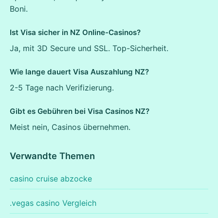
Boni.
Ist Visa sicher in NZ Online-Casinos?
Ja, mit 3D Secure und SSL. Top-Sicherheit.
Wie lange dauert Visa Auszahlung NZ?
2-5 Tage nach Verifizierung.
Gibt es Gebühren bei Visa Casinos NZ?
Meist nein, Casinos übernehmen.
Verwandte Themen
casino cruise abzocke
.vegas casino Vergleich