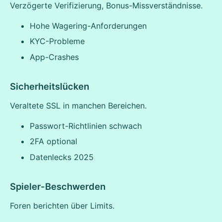
Verzögerte Verifizierung, Bonus-Missverständnisse.
Hohe Wagering-Anforderungen
KYC-Probleme
App-Crashes
Sicherheitslücken
Veraltete SSL in manchen Bereichen.
Passwort-Richtlinien schwach
2FA optional
Datenlecks 2025
Spieler-Beschwerden
Foren berichten über Limits.