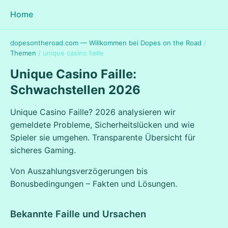
Home
dopesontheroad.com — Willkommen bei Dopes on the Road
/
Themen
/
unique casino faille
Unique Casino Faille:
Schwachstellen 2026
Unique Casino Faille? 2026 analysieren wir
gemeldete Probleme, Sicherheitslücken und wie
Spieler sie umgehen. Transparente Übersicht für
sicheres Gaming.
Von Auszahlungsverzögerungen bis
Bonusbedingungen – Fakten und Lösungen.
Bekannte Faille und Ursachen