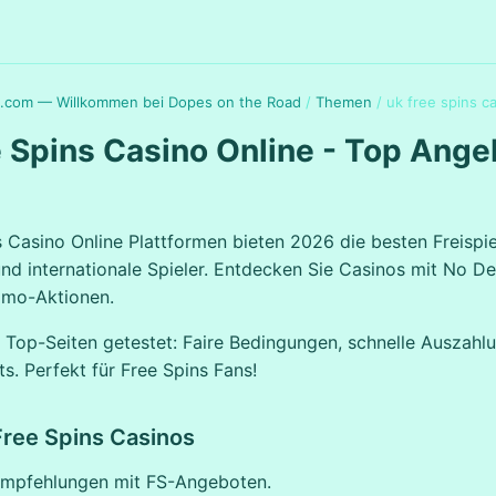
.com — Willkommen bei Dopes on the Road
/
Themen
/
uk free spins c
 Spins Casino Online - Top Ange
 Casino Online Plattformen bieten 2026 die besten Freisp
 und internationale Spieler. Entdecken Sie Casinos mit No D
omo-Aktionen.
 Top-Seiten getestet: Faire Bedingungen, schnelle Auszahl
ots. Perfekt für Free Spins Fans!
ree Spins Casinos
mpfehlungen mit FS-Angeboten.