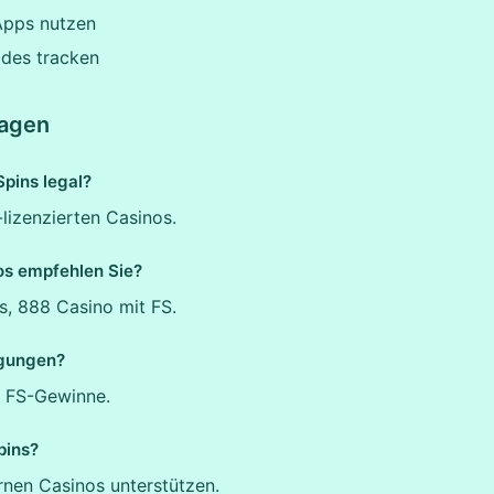
Apps nutzen
des tracken
ragen
Spins legal?
lizenzierten Casinos.
os empfehlen Sie?
, 888 Casino mit FS.
gungen?
f FS-Gewinne.
pins?
rnen Casinos unterstützen.