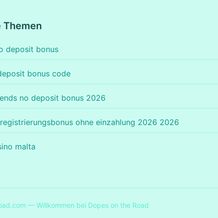
e Themen
o deposit bonus
 deposit bonus code
riends no deposit bonus 2026
 registrierungsbonus ohne einzahlung 2026 2026
sino malta
oad.com — Willkommen bei Dopes on the Road