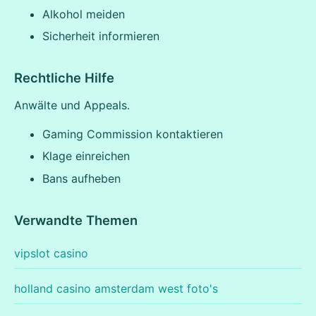
Alkohol meiden
Sicherheit informieren
Rechtliche Hilfe
Anwälte und Appeals.
Gaming Commission kontaktieren
Klage einreichen
Bans aufheben
Verwandte Themen
vipslot casino
holland casino amsterdam west foto's