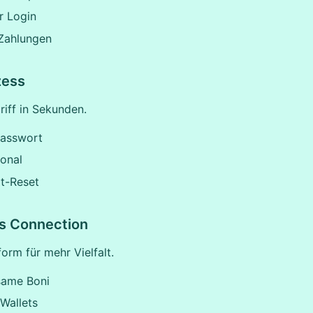
r Login
Zahlungen
zess
riff in Sekunden.
Passwort
onal
t-Reset
s Connection
orm für mehr Vielfalt.
ame Boni
 Wallets