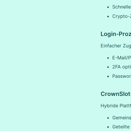
Schnelle
Crypto-
Login-Pro
Einfacher Zug
E-Mail/
2FA opti
Passwor
CrownSlot
Hybride Plattf
Gemeins
Geteilte