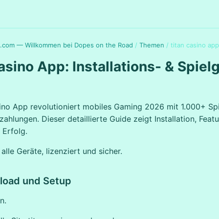
.com — Willkommen bei Dopes on the Road
/
Themen
/
titan casino app
asino App: Installations- & Spiel
ino App revolutioniert mobiles Gaming 2026 mit 1.000+ Sp
ahlungen. Dieser detaillierte Guide zeigt Installation, Feat
 Erfolg.
alle Geräte, lizenziert und sicher.
oad und Setup
n.