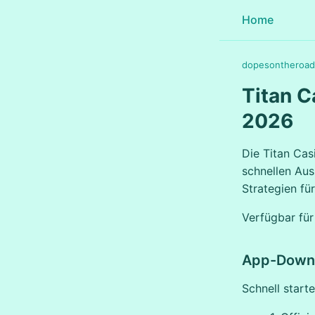
Home
dopesontheroad
Titan C
2026
Die Titan Cas
schnellen Ausz
Strategien für
Verfügbar für 
App-Downl
Schnell starte