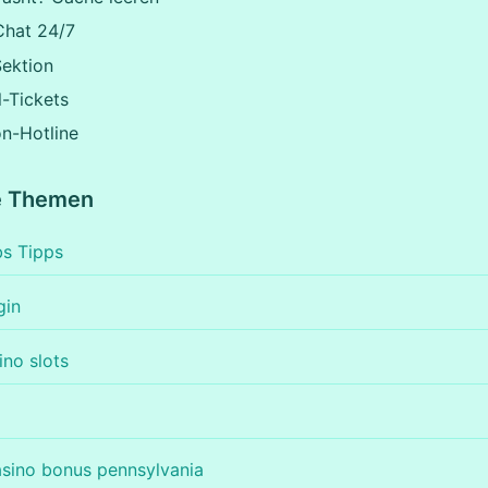
Chat 24/7
Sektion
l-Tickets
on-Hotline
e Themen
bs Tipps
gin
no slots
asino bonus pennsylvania