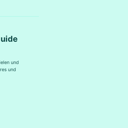
guide
ielen und
ures und