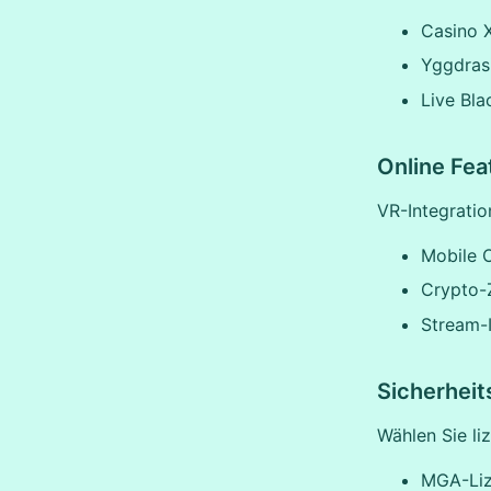
Casino X
Yggdrasi
Live Bla
Online Fea
VR-Integratio
Mobile 
Crypto-
Stream-I
Sicherheit
Wählen Sie li
MGA-Li