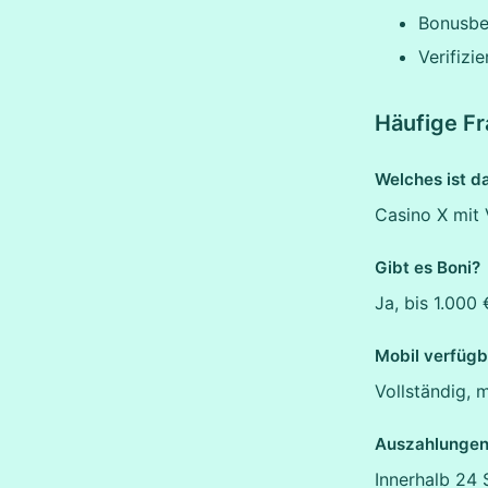
Bonusbe
Verifizi
Häufige F
Welches ist d
Casino X mit
Gibt es Boni?
Ja, bis 1.000
Mobil verfügb
Vollständig, m
Auszahlungen
Innerhalb 24 