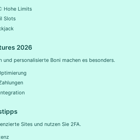
: Hohe Limits
l Slots
ckjack
tures 2026
n und personalisierte Boni machen es besonders.
Optimierung
Zahlungen
ntegration
stipps
zenzierte Sites und nutzen Sie 2FA.
zenz