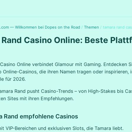
.com — Willkommen bei Dopes on the Road
/
Themen
/
tamara rand cas
Rand Casino Online: Beste Plat
Casino Online verbindet Glamour mit Gaming. Entdecken S
op Online-Casinos, die ihren Namen tragen oder inspirieren, i
le für 2026.
Tamara Rand pusht Casino-Trends – von High-Stakes bis Cas
sten Sites mit ihren Empfehlungen.
a Rand empfohlene Casinos
it VIP-Bereichen und exklusiven Slots, die Tamara liebt.