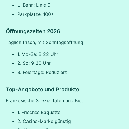
U-Bahn: Linie 9
Parkplätze: 100+
Öffnungszeiten 2026
Täglich frisch, mit Sonntagsöffnung.
1. Mo-Sa: 8-22 Uhr
2. So: 9-20 Uhr
3. Feiertage: Reduziert
Top-Angebote und Produkte
Französische Spezialitäten und Bio.
1. Frisches Baguette
2. Casino-Marke günstig