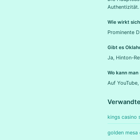
Authentizität.
Wie wirkt sic
Prominente Da
Gibt es Oklah
Ja, Hinton-R
Wo kann man 
Auf YouTube, 
Verwandt
kings casino 
golden mesa 