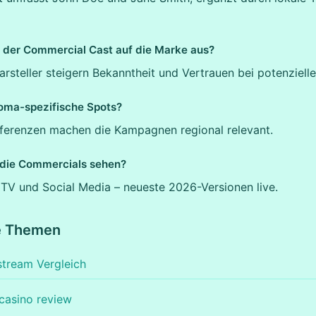
h der Commercial Cast auf die Marke aus?
rsteller steigern Bekanntheit und Vertrauen bei potenzielle
oma-spezifische Spots?
eferenzen machen die Kampagnen regional relevant.
die Commercials sehen?
TV und Social Media – neueste 2026-Versionen live.
e Themen
stream Vergleich
casino review