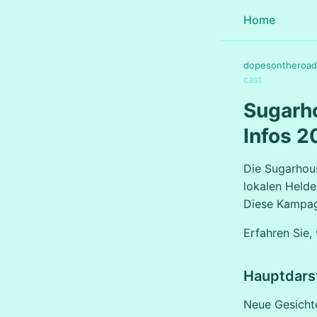
Home
dopesontheroad
cast
Sugarho
Infos 2
Die Sugarhou
lokalen Helde
Diese Kampag
Erfahren Sie,
Hauptdarst
Neue Gesichte