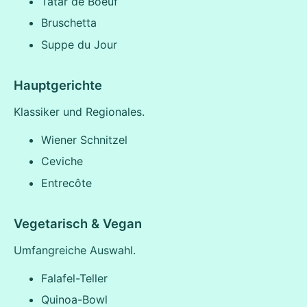
Tatar de Boeuf
Bruschetta
Suppe du Jour
Hauptgerichte
Klassiker und Regionales.
Wiener Schnitzel
Ceviche
Entrecôte
Vegetarisch & Vegan
Umfangreiche Auswahl.
Falafel-Teller
Quinoa-Bowl