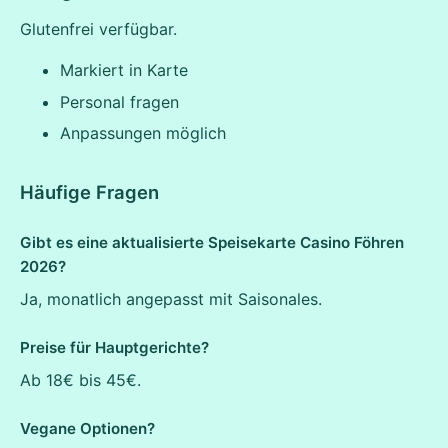
Glutenfrei verfügbar.
Markiert in Karte
Personal fragen
Anpassungen möglich
Häufige Fragen
Gibt es eine aktualisierte Speisekarte Casino Föhren
2026?
Ja, monatlich angepasst mit Saisonales.
Preise für Hauptgerichte?
Ab 18€ bis 45€.
Vegane Optionen?