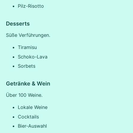
Pilz-Risotto
Desserts
Süße Verführungen.
Tiramisu
Schoko-Lava
Sorbets
Getränke & Wein
Über 100 Weine.
Lokale Weine
Cocktails
Bier-Auswahl