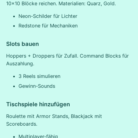
10x10 Blöcke reichen. Materialien: Quarz, Gold.
Neon-Schilder für Lichter
Redstone für Mechaniken
Slots bauen
Hoppers + Droppers für Zufall. Command Blocks für
Auszahlung.
3 Reels simulieren
Gewinn-Sounds
Tischspiele hinzufügen
Roulette mit Armor Stands, Blackjack mit
Scoreboards.
Multiplayer-fähig