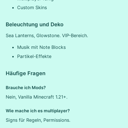
Custom Skins
Beleuchtung und Deko
Sea Lanterns, Glowstone. VIP-Bereich.
Musik mit Note Blocks
Partikel-Effekte
Häufige Fragen
Brauche ich Mods?
Nein, Vanilla Minecraft 1.21+.
Wie mache ich es multiplayer?
Signs für Regeln, Permissions.