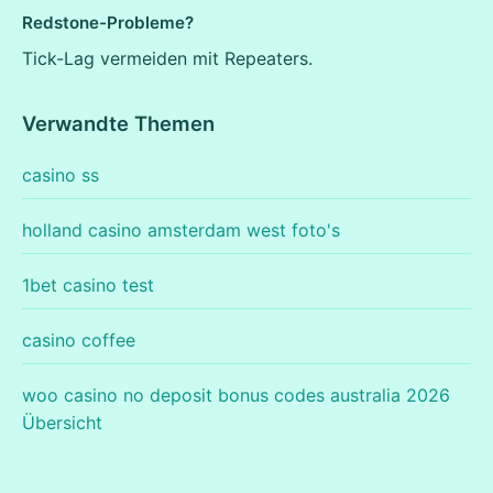
Redstone-Probleme?
Tick-Lag vermeiden mit Repeaters.
Verwandte Themen
casino ss
holland casino amsterdam west foto's
1bet casino test
casino coffee
woo casino no deposit bonus codes australia 2026
Übersicht