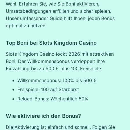
Wahl. Erfahren Sie, wie Sie Boni aktivieren,
Umsatzbedingungen erfüllen und sicher spielen.
Unser umfassender Guide hilft Ihnen, jeden Bonus
optimal zu nutzen.
Top Boni bei Slots Kingdom Casino
Slots Kingdom Casino lockt 2026 mit attraktiven
Boni. Der Willkommensbonus verdoppelt Ihre
Einzahlung bis zu 500 € plus 100 Freispiele.
Willkommensbonus: 100% bis 500 €
Freispiele: 100 auf Starburst
Reload-Bonus: Wöchentlich 50%
Wie aktiviere ich den Bonus?
Die Aktivierung ist einfach und schnell. Folgen Sie