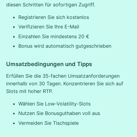
diesen Schritten für sofortigen Zugriff.
Registrieren Sie sich kostenlos
Verifizieren Sie Ihre E-Mail
Einzahlen Sie mindestens 20 €
Bonus wird automatisch gutgeschrieben
Umsatzbedingungen und Tipps
Erfüllen Sie die 35-fachen Umsatzanforderungen
innerhalb von 30 Tagen. Konzentrieren Sie sich auf
Slots mit hoher RTP.
Wählen Sie Low-Volatility-Slots
Nutzen Sie Bonusguthaben voll aus
Vermeiden Sie Tischspiele