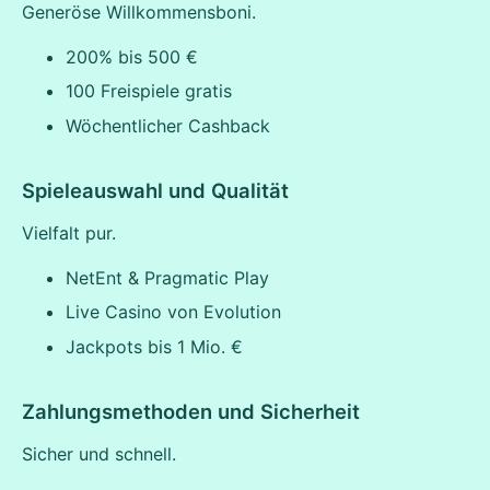
Generöse Willkommensboni.
200% bis 500 €
100 Freispiele gratis
Wöchentlicher Cashback
Spieleauswahl und Qualität
Vielfalt pur.
NetEnt & Pragmatic Play
Live Casino von Evolution
Jackpots bis 1 Mio. €
Zahlungsmethoden und Sicherheit
Sicher und schnell.