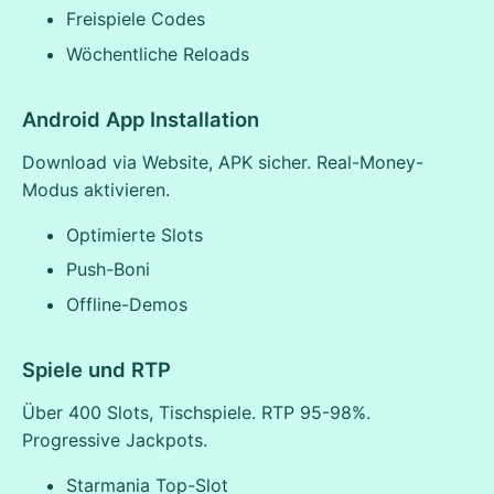
Freispiele Codes
Wöchentliche Reloads
Android App Installation
Download via Website, APK sicher. Real-Money-
Modus aktivieren.
Optimierte Slots
Push-Boni
Offline-Demos
Spiele und RTP
Über 400 Slots, Tischspiele. RTP 95-98%.
Progressive Jackpots.
Starmania Top-Slot