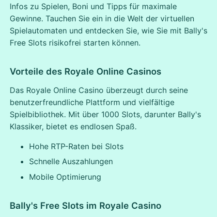
Infos zu Spielen, Boni und Tipps für maximale
Gewinne. Tauchen Sie ein in die Welt der virtuellen
Spielautomaten und entdecken Sie, wie Sie mit Bally's
Free Slots risikofrei starten können.
Vorteile des Royale Online Casinos
Das Royale Online Casino überzeugt durch seine
benutzerfreundliche Plattform und vielfältige
Spielbibliothek. Mit über 1000 Slots, darunter Bally's
Klassiker, bietet es endlosen Spaß.
Hohe RTP-Raten bei Slots
Schnelle Auszahlungen
Mobile Optimierung
Bally's Free Slots im Royale Casino