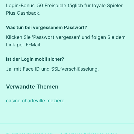
Login-Bonus: 50 Freispiele täglich für loyale Spieler.
Plus Cashback.
Was tun bei vergessenem Passwort?
Klicken Sie 'Passwort vergessen' und folgen Sie dem
Link per E-Mail.
Ist der Login mobil sicher?
Ja, mit Face ID und SSL-Verschlüsselung.
Verwandte Themen
casino charleville meziere