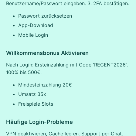
Benutzername/Passwort eingeben. 3. 2FA bestätigen.
Passwort zurücksetzen
App-Download
Mobile Login
Willkommensbonus Aktivieren
Nach Login: Ersteinzahlung mit Code 'REGENT2026'.
100% bis 500€.
Mindesteinzahlung 20€
Umsatz 35x
Freispiele Slots
Häufige Login-Probleme
VPN deaktivieren, Cache leeren. Support per Chat.