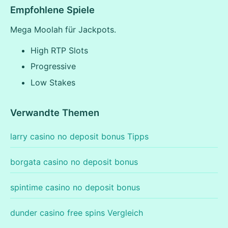
Empfohlene Spiele
Mega Moolah für Jackpots.
High RTP Slots
Progressive
Low Stakes
Verwandte Themen
larry casino no deposit bonus Tipps
borgata casino no deposit bonus
spintime casino no deposit bonus
dunder casino free spins Vergleich