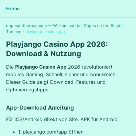
Home
dopesontheroad.com — Willkommen bei Dopes on the Road
/
Themen
/
playjango casino app
Playjango Casino App 2026:
Download & Nutzung
Die
Playjango Casino App
2026 revolutioniert
mobiles Gaming. Schnell, sicher und bonusreich.
Dieser Guide zeigt Download, Features und
Optimierungstipps.
App-Download Anleitung
Für iOS/Android direkt von Site. APK für Android.
1. playjango.com/app öffnen