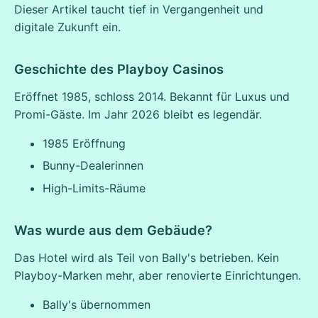
Dieser Artikel taucht tief in Vergangenheit und
digitale Zukunft ein.
Geschichte des Playboy Casinos
Eröffnet 1985, schloss 2014. Bekannt für Luxus und
Promi-Gäste. Im Jahr 2026 bleibt es legendär.
1985 Eröffnung
Bunny-Dealerinnen
High-Limits-Räume
Was wurde aus dem Gebäude?
Das Hotel wird als Teil von Bally's betrieben. Kein
Playboy-Marken mehr, aber renovierte Einrichtungen.
Bally's übernommen