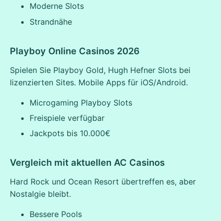
Moderne Slots
Strandnähe
Playboy Online Casinos 2026
Spielen Sie Playboy Gold, Hugh Hefner Slots bei
lizenzierten Sites. Mobile Apps für iOS/Android.
Microgaming Playboy Slots
Freispiele verfügbar
Jackpots bis 10.000€
Vergleich mit aktuellen AC Casinos
Hard Rock und Ocean Resort übertreffen es, aber
Nostalgie bleibt.
Bessere Pools