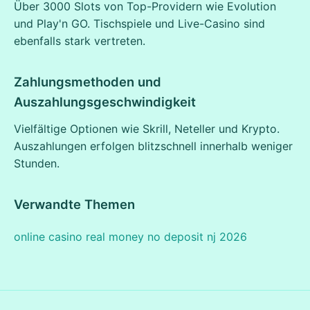
Über 3000 Slots von Top-Providern wie Evolution
und Play'n GO. Tischspiele und Live-Casino sind
ebenfalls stark vertreten.
Zahlungsmethoden und
Auszahlungsgeschwindigkeit
Vielfältige Optionen wie Skrill, Neteller und Krypto.
Auszahlungen erfolgen blitzschnell innerhalb weniger
Stunden.
Verwandte Themen
online casino real money no deposit nj 2026