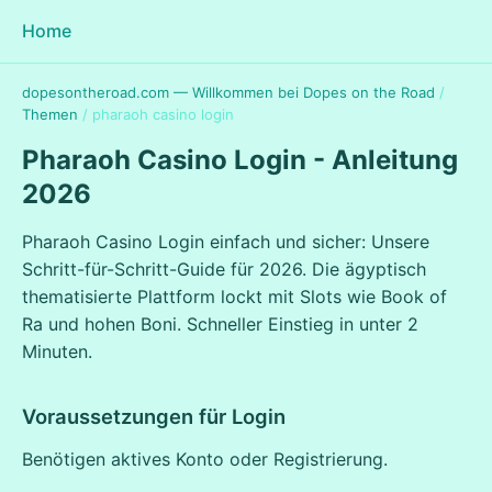
Home
dopesontheroad.com — Willkommen bei Dopes on the Road
/
Themen
/
pharaoh casino login
Pharaoh Casino Login - Anleitung
2026
Pharaoh Casino Login einfach und sicher: Unsere
Schritt-für-Schritt-Guide für 2026. Die ägyptisch
thematisierte Plattform lockt mit Slots wie Book of
Ra und hohen Boni. Schneller Einstieg in unter 2
Minuten.
Voraussetzungen für Login
Benötigen aktives Konto oder Registrierung.