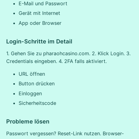
E-Mail und Passwort
Gerät mit Internet
App oder Browser
Login-Schritte im Detail
1. Gehen Sie zu pharaohcasino.com. 2. Klick Login. 3.
Credentials eingeben. 4. 2FA falls aktiviert.
URL öffnen
Button drücken
Einloggen
Sicherheitscode
Probleme lösen
Passwort vergessen? Reset-Link nutzen. Browser-