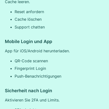
Cache leeren.
Reset anfordern
Cache löschen
Support chatten
Mobile Login und App
App für iOS/Android herunterladen.
QR-Code scannen
Fingerprint Login
Push-Benachrichtigungen
Sicherheit nach Login
Aktivieren Sie 2FA und Limits.