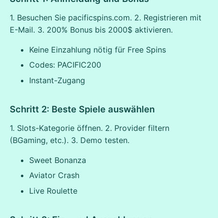
1. Besuchen Sie pacificspins.com. 2. Registrieren mit
E-Mail. 3. 200% Bonus bis 2000$ aktivieren.
Keine Einzahlung nötig für Free Spins
Codes: PACIFIC200
Instant-Zugang
Schritt 2: Beste Spiele auswählen
1. Slots-Kategorie öffnen. 2. Provider filtern
(BGaming, etc.). 3. Demo testen.
Sweet Bonanza
Aviator Crash
Live Roulette