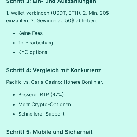
Schritt 3: Ein- und Auszahlungen
1. Wallet verbinden (USDT, ETH). 2. Min. 20$
einzahlen. 3. Gewinne ab 50$ abheben.
Keine Fees
1h-Bearbeitung
KYC optional
Schritt 4: Vergleich mit Konkurrenz
Pacific vs. Carla Casino: Höhere Boni hier.
Besserer RTP (97%)
Mehr Crypto-Optionen
Schnellerer Support
Schritt 5: Mobile und Sicherheit